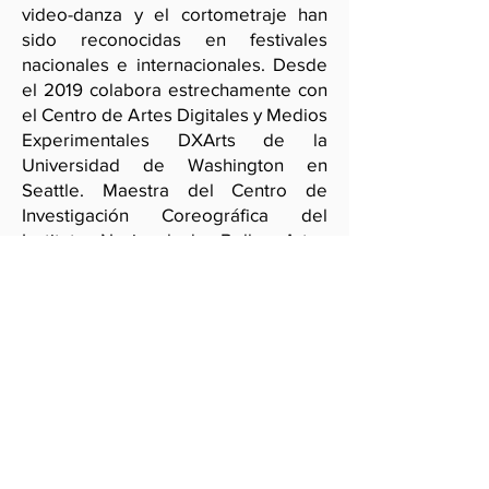
video-danza y el cortometraje han
sido reconocidas en festivales
nacionales e internacionales. Desde
el 2019 colabora estrechamente con
el Centro de Artes Digitales y Medios
Experimentales DXArts de la
Universidad de Washington en
Seattle. Maestra del Centro de
Investigación Coreográfica del
Instituto Nacional de Bellas Artes
(2009-2022)
. Sus obras se han
presentado en España, Portugal,
Argentina, Uruguay, Estados Unidos,
Canadá y México.
www.mussedc.com
/
www.lanegacion
deladistancia.com
/
https://www.insta
gram.com/
/
https://sorecer360.wordpress.com/
/